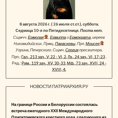
8 августа 2026 г. ( 26 июля ст.ст.), суббота.
Седмица 10-я по Пятидесятнице.
Поста нет.
Сщмчч.
Ермолая
,
Ермиппа
и
Ермократа
, иереев
Никомидийских. Прмц.
Параскевы
. Прп.
Моисея
Угрина, Печерского. Сщмч.
Сергия
пресвитера.
Прп.:
Гал., 213 зач., V, 22 - VI, 2.
Лк., 24 зач., VI, 17-23
.
Ряд.:
Рим., 119 зач., XV, 30-33.
Мф., 73 зач., XVII, 24 -
XVIII, 4.
НОВОСТИ ПАТРИАРХИЯ.РУ
На границе России и Белоруссии состоялась
встреча ежегодного XXII Международного
Одигитриевского крестного хода, следующего из