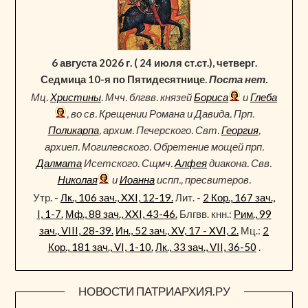
6 августа 2026 г. ( 24 июля ст.ст.), четверг.
Седмица 10-я по Пятидесятнице.
Поста нет.
Мц.
Христины
. Мчч. блгвв. князей
Бориса
и
Глеба
, во св. Крещении Романа и Давида. Прп.
Поликарпа
, архим. Печерского. Свт.
Георгия
,
архиеп. Могилевского. Обретение мощей прп.
Далмата
Исетского. Сщмч.
Алфея
диакона. Свв.
Николая
и
Иоанна
испп., пресвитеров.
Утр. -
Лк., 106 зач., XXI, 12-19.
Лит. -
2 Кор., 167 зач.,
I, 1-7.
Мф., 88 зач., XXI, 43-46.
Блгвв. кнн.:
Рим., 99
зач., VIII, 28-39.
Ин., 52 зач., XV, 17 - XVI, 2.
Мц.:
2
Кор., 181 зач., VI, 1-10.
Лк., 33 зач., VII, 36-50
.
НОВОСТИ ПАТРИАРХИЯ.РУ