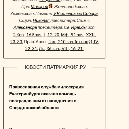
Прп.
Макария
Желтоводского,
Унженского. Память
V Вселенского Собора
.
Сщмч.
Николая
пресвитера. Сщмч.
Александра
пресвитера. Св.
Ираиды
исп.
2 Кор., 169 зач., I, 12-20.
Мф., 91 зач., XXII,
23-33.
Прав. Анны:
Гал., 210 зач. (от полу́), IV,
22-31.
Лк., 36 зач., VIII, 16-21.
НОВОСТИ ПАТРИАРХИЯ.РУ
Православная служба милосердия
Екатеринбурга оказала помощь
пострадавшим от наводнения в
Свердловской области