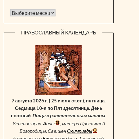
Архив новостей
ПРАВОСЛАВНЫЙ КАЛЕНДАРЬ
7 августа 2026 г. ( 25 июля ст.ст.), пятница.
Седмица 10-я по Пятидесятнице. День
постный.
Пища с растительным маслом.
Успение прав.
Анны
, матери Пресвятой
Богородицы. Свв. жен
Олимпиады
диакониссы и
Евпраксии
девы, Тавеннской.