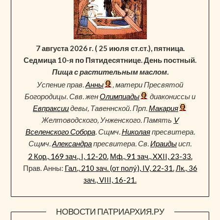
7 августа 2026 г. ( 25 июля ст.ст.), пятница.
Седмица 10-я по Пятидесятнице. День постный.
Пища с растительным маслом.
Успение прав.
Анны
, матери Пресвятой
Богородицы. Свв. жен
Олимпиады
диакониссы и
Евпраксии
девы, Тавеннской. Прп.
Макария
Желтоводского, Унженского. Память
V
Вселенского Собора
. Сщмч.
Николая
пресвитера.
Сщмч.
Александра
пресвитера. Св.
Ираиды
исп.
2 Кор., 169 зач., I, 12-20.
Мф., 91 зач., XXII, 23-33.
Прав. Анны:
Гал., 210 зач. (от полу́), IV, 22-31.
Лк., 36
зач., VIII, 16-21.
НОВОСТИ ПАТРИАРХИЯ.РУ