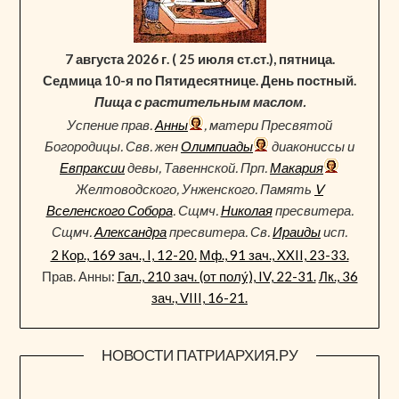
7 августа 2026 г. ( 25 июля ст.ст.), пятница.
Седмица 10-я по Пятидесятнице. День постный.
Пища с растительным маслом.
Успение прав.
Анны
, матери Пресвятой
Богородицы. Свв. жен
Олимпиады
диакониссы и
Евпраксии
девы, Тавеннской. Прп.
Макария
Желтоводского, Унженского. Память
V
Вселенского Собора
. Сщмч.
Николая
пресвитера.
Сщмч.
Александра
пресвитера. Св.
Ираиды
исп.
2 Кор., 169 зач., I, 12-20.
Мф., 91 зач., XXII, 23-33.
Прав. Анны:
Гал., 210 зач. (от полу́), IV, 22-31.
Лк., 36
зач., VIII, 16-21.
НОВОСТИ ПАТРИАРХИЯ.РУ