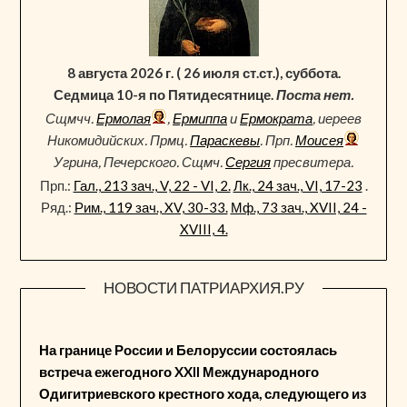
8 августа 2026 г. ( 26 июля ст.ст.), суббота.
Седмица 10-я по Пятидесятнице.
Поста нет.
Сщмчч.
Ермолая
,
Ермиппа
и
Ермократа
, иереев
Никомидийских. Прмц.
Параскевы
. Прп.
Моисея
Угрина, Печерского. Сщмч.
Сергия
пресвитера.
Прп.:
Гал., 213 зач., V, 22 - VI, 2.
Лк., 24 зач., VI, 17-23
.
Ряд.:
Рим., 119 зач., XV, 30-33.
Мф., 73 зач., XVII, 24 -
XVIII, 4.
НОВОСТИ ПАТРИАРХИЯ.РУ
На границе России и Белоруссии состоялась
встреча ежегодного XXII Международного
Одигитриевского крестного хода, следующего из