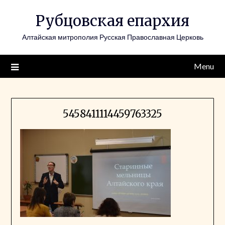
Skip
Рубцовская епархия
to
content
Алтайская митрополия Русская Православная Церковь
Menu
5458411114459763325