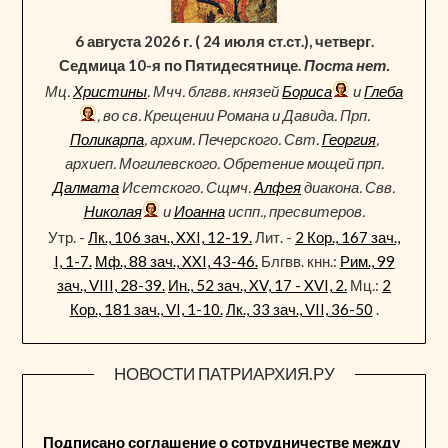
6 августа 2026 г. ( 24 июля ст.ст.), четверг.
Седмица 10-я по Пятидесятнице.
Поста нет.
Мц.
Христины
. Мчч. блгвв. князей
Бориса
и
Глеба
, во св. Крещении Романа и Давида. Прп.
Поликарпа
, архим. Печерского. Свт.
Георгия
,
архиеп. Могилевского. Обретение мощей прп.
Далмата
Исетского. Сщмч.
Алфея
диакона. Свв.
Николая
и
Иоанна
испп., пресвитеров.
Утр. -
Лк., 106 зач., XXI, 12-19.
Лит. -
2 Кор., 167 зач.,
I, 1-7.
Мф., 88 зач., XXI, 43-46.
Блгвв. кнн.:
Рим., 99
зач., VIII, 28-39.
Ин., 52 зач., XV, 17 - XVI, 2.
Мц.:
2
Кор., 181 зач., VI, 1-10.
Лк., 33 зач., VII, 36-50
.
НОВОСТИ ПАТРИАРХИЯ.РУ
Подписано соглашение о сотрудничестве между