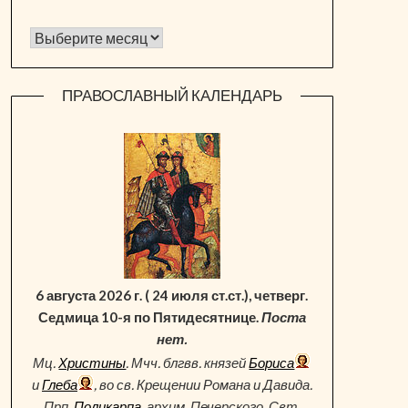
Архив новостей
ПРАВОСЛАВНЫЙ КАЛЕНДАРЬ
6 августа 2026 г. ( 24 июля ст.ст.), четверг.
Седмица 10-я по Пятидесятнице.
Поста
нет.
Мц.
Христины
. Мчч. блгвв. князей
Бориса
и
Глеба
, во св. Крещении Романа и Давида.
Прп.
Поликарпа
, архим. Печерского. Свт.