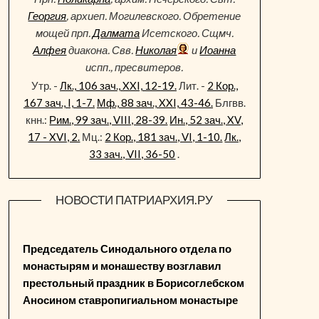
Георгия
, архиеп. Могилевского. Обретение
мощей прп.
Далмата
Исетского. Сщмч.
Алфея
диакона. Свв.
Николая
и
Иоанна
испп., пресвитеров.
Утр. -
Лк., 106 зач., XXI, 12-19.
Лит. -
2 Кор.,
167 зач., I, 1-7.
Мф., 88 зач., XXI, 43-46.
Блгвв.
кнн.:
Рим., 99 зач., VIII, 28-39.
Ин., 52 зач., XV,
17 - XVI, 2.
Мц.:
2 Кор., 181 зач., VI, 1-10.
Лк.,
33 зач., VII, 36-50
.
НОВОСТИ ПАТРИАРХИЯ.РУ
Председатель Синодального отдела по
монастырям и монашеству возглавил
престольный праздник в Борисоглебском
Аносином ставропигиальном монастыре