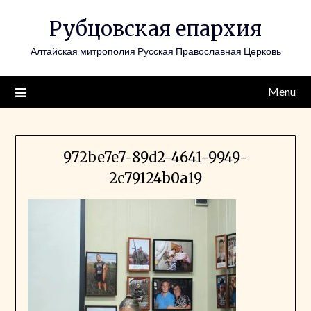
Skip
Рубцовская епархия
to
content
Алтайская митрополия Русская Православная Церковь
Menu
972be7e7-89d2-4641-9949-
2c79124b0a19