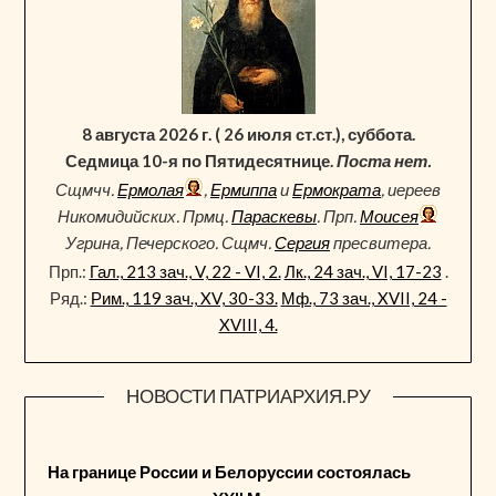
8 августа 2026 г. ( 26 июля ст.ст.), суббота.
Седмица 10-я по Пятидесятнице.
Поста нет.
Сщмчч.
Ермолая
,
Ермиппа
и
Ермократа
, иереев
Никомидийских. Прмц.
Параскевы
. Прп.
Моисея
Угрина, Печерского. Сщмч.
Сергия
пресвитера.
Прп.:
Гал., 213 зач., V, 22 - VI, 2.
Лк., 24 зач., VI, 17-23
.
Ряд.:
Рим., 119 зач., XV, 30-33.
Мф., 73 зач., XVII, 24 -
XVIII, 4.
НОВОСТИ ПАТРИАРХИЯ.РУ
На границе России и Белоруссии состоялась