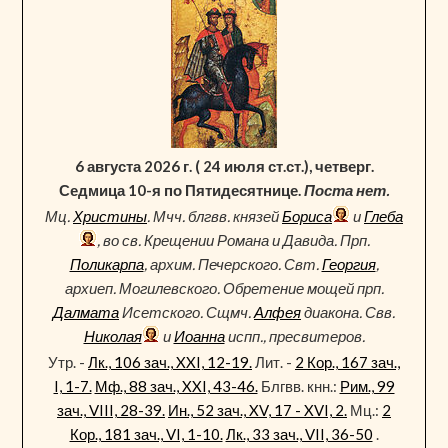
6 августа 2026 г. ( 24 июля ст.ст.), четверг.
Седмица 10-я по Пятидесятнице.
Поста нет.
Мц.
Христины
. Мчч. блгвв. князей
Бориса
и
Глеба
, во св. Крещении Романа и Давида. Прп.
Поликарпа
, архим. Печерского. Свт.
Георгия
,
архиеп. Могилевского. Обретение мощей прп.
Далмата
Исетского. Сщмч.
Алфея
диакона. Свв.
Николая
и
Иоанна
испп., пресвитеров.
Утр. -
Лк., 106 зач., XXI, 12-19.
Лит. -
2 Кор., 167 зач.,
I, 1-7.
Мф., 88 зач., XXI, 43-46.
Блгвв. кнн.:
Рим., 99
зач., VIII, 28-39.
Ин., 52 зач., XV, 17 - XVI, 2.
Мц.:
2
Кор., 181 зач., VI, 1-10.
Лк., 33 зач., VII, 36-50
.