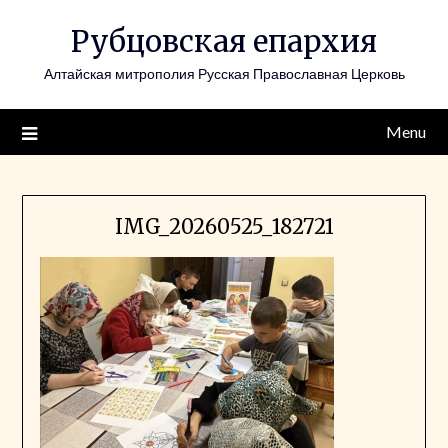
Skip
Рубцовская епархия
to
content
Алтайская митрополия Русская Православная Церковь
Menu
IMG_20260525_182721