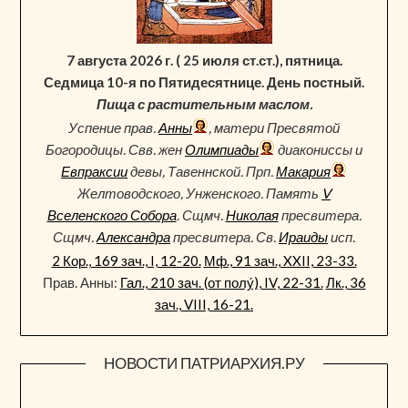
7 августа 2026 г. ( 25 июля ст.ст.), пятница.
Седмица 10-я по Пятидесятнице. День постный.
Пища с растительным маслом.
Успение прав.
Анны
, матери Пресвятой
Богородицы. Свв. жен
Олимпиады
диакониссы и
Евпраксии
девы, Тавеннской. Прп.
Макария
Желтоводского, Унженского. Память
V
Вселенского Собора
. Сщмч.
Николая
пресвитера.
Сщмч.
Александра
пресвитера. Св.
Ираиды
исп.
2 Кор., 169 зач., I, 12-20.
Мф., 91 зач., XXII, 23-33.
Прав. Анны:
Гал., 210 зач. (от полу́), IV, 22-31.
Лк., 36
зач., VIII, 16-21.
НОВОСТИ ПАТРИАРХИЯ.РУ