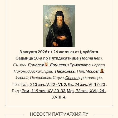
8 августа 2026 г. ( 26 июля ст.ст.), суббота.
Седмица 10-я по Пятидесятнице.
Поста нет.
Сщмчч.
Ермолая
,
Ермиппа
и
Ермократа
, иереев
Никомидийских. Прмц.
Параскевы
. Прп.
Моисея
Угрина, Печерского. Сщмч.
Сергия
пресвитера.
Прп.:
Гал., 213 зач., V, 22 - VI, 2.
Лк., 24 зач., VI, 17-23
.
Ряд.:
Рим., 119 зач., XV, 30-33.
Мф., 73 зач., XVII, 24 -
XVIII, 4.
НОВОСТИ ПАТРИАРХИЯ.РУ