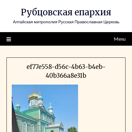
Skip
Рубцовская епархия
to
content
Алтайская митрополия Русская Православная Церковь
Menu
ef77e558-d56c-4b63-b4eb-
40b366a8e31b