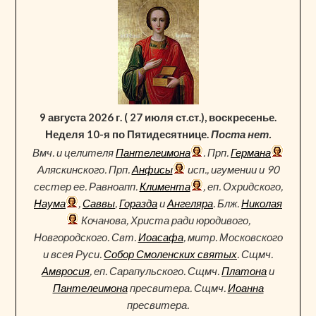
9 августа 2026 г. ( 27 июля ст.ст.), воскресенье.
Неделя 10-я по Пятидесятнице.
Поста нет.
Вмч. и целителя
Пантелеимона
. Прп.
Германа
Аляскинского. Прп.
Анфисы
исп., игумении и 90
сестер ее. Равноапп.
Климента
, еп. Охридского,
Наума
,
Саввы
,
Горазда
и
Ангеляра
. Блж.
Николая
Кочанова, Христа ради юродивого,
Новгородского. Свт.
Иоасафа
, митр. Московского
и всея Руси.
Собор Смоленских святых
. Сщмч.
Амвросия
, еп. Сарапульского. Сщмч.
Платона
и
Пантелеимона
пресвитера. Сщмч.
Иоанна
пресвитера.