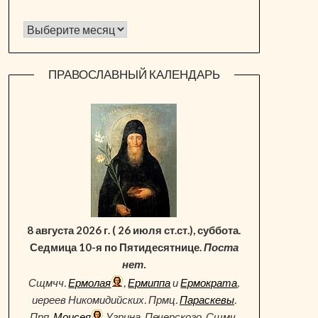
Архив новостей
ПРАВОСЛАВНЫЙ КАЛЕНДАРЬ
8 августа 2026 г. ( 26 июля ст.ст.), суббота.
Седмица 10-я по Пятидесятнице.
Поста
нет.
Сщмчч.
Ермолая
,
Ермиппа
и
Ермократа
,
иереев Никомидийских. Прмц.
Параскевы
.
Прп.
Моисея
Угрина, Печерского. Сщмч.