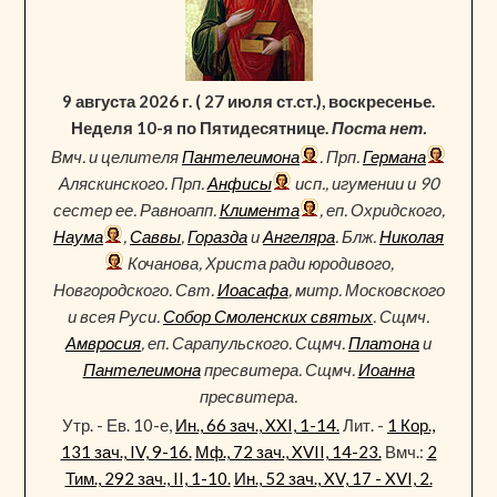
9 августа 2026 г. ( 27 июля ст.ст.), воскресенье.
Неделя 10-я по Пятидесятнице.
Поста нет.
Вмч. и целителя
Пантелеимона
. Прп.
Германа
Аляскинского. Прп.
Анфисы
исп., игумении и 90
сестер ее. Равноапп.
Климента
, еп. Охридского,
Наума
,
Саввы
,
Горазда
и
Ангеляра
. Блж.
Николая
Кочанова, Христа ради юродивого,
Новгородского. Свт.
Иоасафа
, митр. Московского
и всея Руси.
Собор Смоленских святых
. Сщмч.
Амвросия
, еп. Сарапульского. Сщмч.
Платона
и
Пантелеимона
пресвитера. Сщмч.
Иоанна
пресвитера.
Утр. - Ев. 10-е,
Ин., 66 зач., XXI, 1-14.
Лит. -
1 Кор.,
131 зач., IV, 9-16.
Мф., 72 зач., XVII, 14-23.
Вмч.:
2
Тим., 292 зач., II, 1-10.
Ин., 52 зач., XV, 17 - XVI, 2.