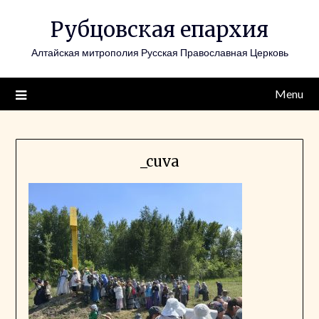
Skip
Рубцовская епархия
to
content
Алтайская митрополия Русская Православная Церковь
Menu
_cuva