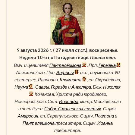
9 августа 2026 г. ( 27 июля ст.ст.), воскресенье.
Неделя 10-я по Пятидесятнице.
Поста нет.
Вмч. и целителя
Пантелеимона
. Прп.
Германа
Аляскинского. Прп.
Анфисы
исп., игумении и 90
сестер ее. Равноапп.
Климента
, еп. Охридского,
Наума
,
Саввы
,
Горазда
и
Ангеляра
. Блж.
Николая
Кочанова, Христа ради юродивого,
Новгородского. Свт.
Иоасафа
, митр. Московского
и всея Руси.
Собор Смоленских святых
. Сщмч.
Амвросия
, еп. Сарапульского. Сщмч.
Платона
и
Пантелеимона
пресвитера. Сщмч.
Иоанна
пресвитера.