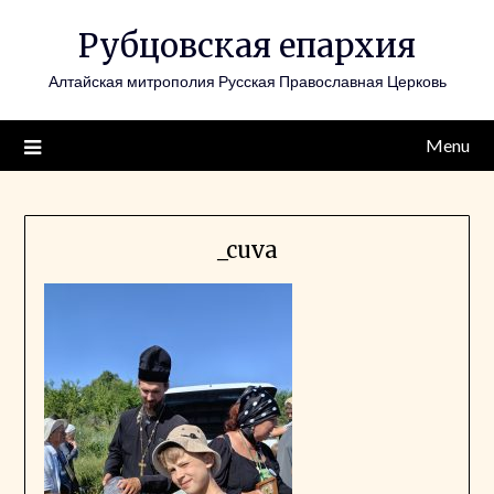
Skip
Рубцовская епархия
to
content
Алтайская митрополия Русская Православная Церковь
Menu
_cuva