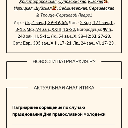
Христофоровская
,
Супрасльская
,
Югская
,
Игрицкая
,
Шуйская
,
Седмиезерная
,
Сергиевская
(в Троице-Сергиевой Лавре).
Утр. -
Лк., 4 зач., I, 39-49, 56.
Лит. -
2 Кор., 171 зач., II,
3-15.
Мф., 94 зач., XXIII, 13-22.
Богородицы:
Флп.,
240 зач., II, 5-11.
Лк., 54 зач., X, 38-42; XI, 27-28.
Свт.:
Евр., 335 зач., XIII, 17-21.
Лк., 24 зач., VI, 17-23
.
НОВОСТИ ПАТРИАРХИЯ.РУ
АКТУАЛЬНАЯ АНАЛИТИКА
Патриаршее обращение по случаю
празднования Дня православной молодежи