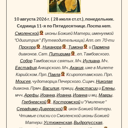
10 августа 2026 г. ( 28 июля ст.ст.), понедельник.
Седмица 11-я по Пятидесятнице.
Поста нет.
Смоленской
иконы Божией Матери, именуемой
"Одигитрия" (Путеводительница). Апп. от 70-ти
Прохора
,
Никанора
,
Тимона
и
Пармена
диаконов. Свт.
Питирима
, еп. Тамбовского.
Собор
Тамбовских святых. Мч.
Иулиана
. Мч.
Евстафия
Анкирского. Мч.
Акакия
, иже в Милете
Карийском. Прп.
Павла
Ксиропотамского. Прп.
Моисея
, чудотворца Печерского. Сщмч.
Николая
диакона. Прмч.
Василия
, прмцц.
Анастасии
и
Елены
,
мчч.
Арефы
,
Иоанна
,
Иоанна
,
Иоанна
и мц.
Мавры
.
Гребневской
,
Костромской
и"Умиление"
Серафимо-Дивеевской
икон Божией Матери.
Чтимые списки со Смоленской иконы Божией
Матери:
Устюженская
,
Выдропусская
,