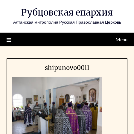
Skip
Рубцовская епархия
to
content
Алтайская митрополия Русская Православная Церковь
Menu
shipunovo0011