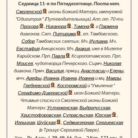
Седмица 11-я по Пятидесятнице.
Поста нет.
Смоленской
иконы Божией Матери, именуемой
"Одигитрия" (Путеводительница). Апп. от 70-ти
Прохора
,
Никанора
,
Тимона
и
Пармена
диаконов. Свт.
Питирима
, еп. Тамбовского.
Собор
Тамбовских святых. Мч.
Иулиана
. Мч.
Евстафия
Анкирского. Мч.
Акакия
, иже в Милете
Карийском. Прп.
Павла
Ксиропотамского. Прп.
Моисея
, чудотворца Печерского. Сщмч.
Николая
диакона. Прмч.
Василия
, прмцц.
Анастасии
и
Елены
,
мчч.
Арефы
,
Иоанна
,
Иоанна
,
Иоанна
и мц.
Мавры
.
Гребневской
,
Костромской
и"Умиление"
Серафимо-Дивеевской
икон Божией Матери.
Чтимые списки со Смоленской иконы Божией
Матери:
Устюженская
,
Выдропусская
,
Христофоровская
,
Супрасльская
,
Югская
,
Игрицкая
,
Шуйская
,
Седмиезерная
,
Сергиевская
(в Троице-Сергиевой Лавре).
Утр. -
Лк., 4 зач., I, 39-49, 56.
Лит. -
2 Кор., 171 зач., II,