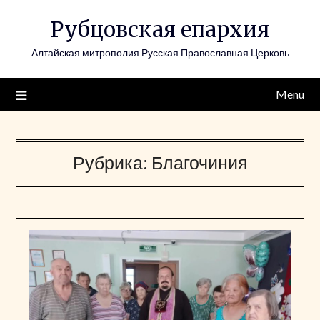
Skip
Рубцовская епархия
to
content
Алтайская митрополия Русская Православная Церковь
Menu
Рубрика:
Благочиния