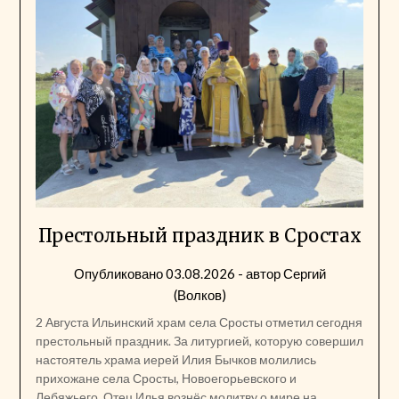
Престольный праздник в Сростах
Опубликовано
03.08.2026
- автор
Сергий
(Волков)
2 Августа Ильинский храм села Сросты отметил сегодня
престольный праздник. За литургией, которую совершил
настоятель храма иерей Илия Бычков молились
прихожане села Сросты, Новоегорьевского и
Лебяжьего. Отец Илья вознёс молитву о мире на