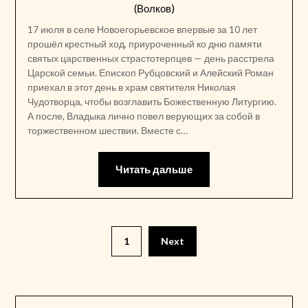
(Волков)
17 июля в селе Новоегорьевское впервые за 10 лет
прошёл крестный ход, приуроченный ко дню памяти
святых царственных страстотерпцев — день расстрела
Царской семьи. Епископ Рубцовский и Алейский Роман
приехал в этот день в храм святителя Николая
Чудотворца, чтобы возглавить Божественную Литургию.
А после, Владыка лично повел верующих за собой в
торжественном шествии. Вместе с…
Читать дальше
Пагинация
1
Next
записей