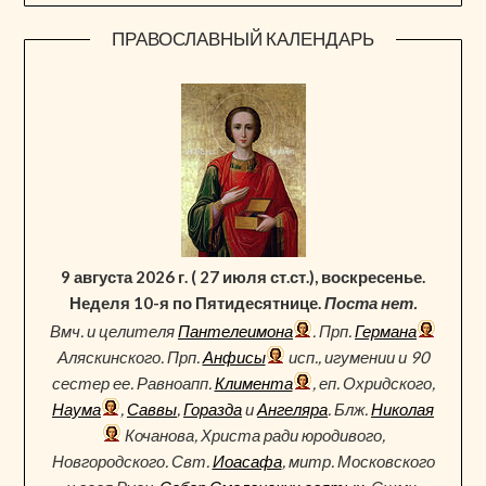
ПРАВОСЛАВНЫЙ КАЛЕНДАРЬ
9 августа 2026 г. ( 27 июля ст.ст.), воскресенье.
Неделя 10-я по Пятидесятнице.
Поста нет.
Вмч. и целителя
Пантелеимона
. Прп.
Германа
Аляскинского. Прп.
Анфисы
исп., игумении и 90
сестер ее. Равноапп.
Климента
, еп. Охридского,
Наума
,
Саввы
,
Горазда
и
Ангеляра
. Блж.
Николая
Кочанова, Христа ради юродивого,
Новгородского. Свт.
Иоасафа
, митр. Московского