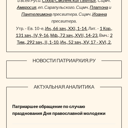
и всея Руси.
Собор Смоленских святых
. Сщмч.
Амвросия
, еп. Сарапульского. Сщмч.
Платона
и
Пантелеимона
пресвитера. Сщмч.
Иоанна
пресвитера.
Утр. - Ев. 10-е,
Ин., 66 зач., XXI, 1-14.
Лит. -
1 Кор.,
131 зач., IV, 9-16.
Мф., 72 зач., XVII, 14-23.
Вмч.:
2
Тим., 292 зач., II, 1-10.
Ин., 52 зач., XV, 17 - XVI, 2.
НОВОСТИ ПАТРИАРХИЯ.РУ
АКТУАЛЬНАЯ АНАЛИТИКА
Патриаршее обращение по случаю
празднования Дня православной молодежи