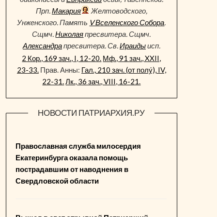
Прп.
Макария
Желтоводского,
Унженского. Память
V Вселенского Собора
.
Сщмч.
Николая
пресвитера. Сщмч.
Александра
пресвитера. Св.
Ираиды
исп.
2 Кор., 169 зач., I, 12-20.
Мф., 91 зач., XXII,
23-33.
Прав. Анны:
Гал., 210 зач. (от полу́), IV,
22-31.
Лк., 36 зач., VIII, 16-21.
НОВОСТИ ПАТРИАРХИЯ.РУ
Православная служба милосердия
Екатеринбурга оказала помощь
пострадавшим от наводнения в
Свердловской области