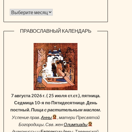
Архив новостей
ПРАВОСЛАВНЫЙ КАЛЕНДАРЬ
7 августа 2026 г. ( 25 июля ст.ст.), пятница.
Седмица 10-я по Пятидесятнице. День
постный.
Пища с растительным маслом.
Успение прав.
Анны
, матери Пресвятой
Богородицы. Свв. жен
Олимпиады
диакониссы и
Евпраксии
девы, Тавеннской.