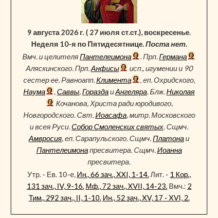
9 августа 2026 г. ( 27 июля ст.ст.), воскресенье.
Неделя 10-я по Пятидесятнице.
Поста нет.
Вмч. и целителя
Пантелеимона
. Прп.
Германа
Аляскинского. Прп.
Анфисы
исп., игумении и 90
сестер ее. Равноапп.
Климента
, еп. Охридского,
Наума
,
Саввы
,
Горазда
и
Ангеляра
. Блж.
Николая
Кочанова, Христа ради юродивого,
Новгородского. Свт.
Иоасафа
, митр. Московского
и всея Руси.
Собор Смоленских святых
. Сщмч.
Амвросия
, еп. Сарапульского. Сщмч.
Платона
и
Пантелеимона
пресвитера. Сщмч.
Иоанна
пресвитера.
Утр. - Ев. 10-е,
Ин., 66 зач., XXI, 1-14.
Лит. -
1 Кор.,
131 зач., IV, 9-16.
Мф., 72 зач., XVII, 14-23.
Вмч.:
2
Тим., 292 зач., II, 1-10.
Ин., 52 зач., XV, 17 - XVI, 2.