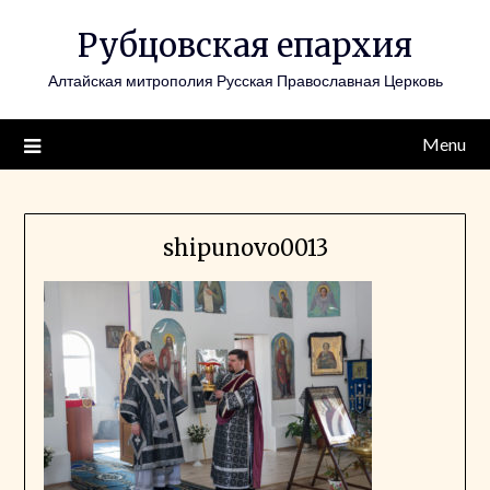
Skip
Рубцовская епархия
to
content
Алтайская митрополия Русская Православная Церковь
Menu
shipunovo0013