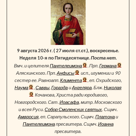
9 августа 2026 г. ( 27 июля ст.ст.), воскресенье.
Неделя 10-я по Пятидесятнице.
Поста нет.
Вмч. и целителя
Пантелеимона
. Прп.
Германа
Аляскинского. Прп.
Анфисы
исп., игумении и 90
сестер ее. Равноапп.
Климента
, еп. Охридского,
Наума
,
Саввы
,
Горазда
и
Ангеляра
. Блж.
Николая
Кочанова, Христа ради юродивого,
Новгородского. Свт.
Иоасафа
, митр. Московского
и всея Руси.
Собор Смоленских святых
. Сщмч.
Амвросия
, еп. Сарапульского. Сщмч.
Платона
и
Пантелеимона
пресвитера. Сщмч.
Иоанна
пресвитера.