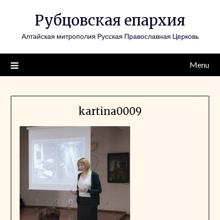
Skip
Рубцовская епархия
to
content
Алтайская митрополия Русская Православная Церковь
Menu
kartina0009