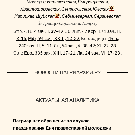
Матери:
Устюженская
,
Выдропусская
,
Христофоровская
,
Супрасльская
,
Югская
,
Игрицкая
,
Шуйская
,
Седмиезерная
,
Сергиевская
(в Троице-Сергиевой Лавре).
Утр. -
Лк., 4 зач., I, 39-49, 56.
Лит. -
2 Кор., 171 зач., II,
3-15.
Мф., 94 зач., XXIII, 13-22.
Богородицы:
Флп.,
240 зач., II, 5-11.
Лк., 54 зач., X, 38-42; XI, 27-28.
Свт.:
Евр., 335 зач., XIII, 17-21.
Лк., 24 зач., VI, 17-23
.
НОВОСТИ ПАТРИАРХИЯ.РУ
АКТУАЛЬНАЯ АНАЛИТИКА
Патриаршее обращение по случаю
празднования Дня православной молодежи