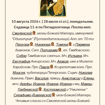
10 августа 2026 г. ( 28 июля ст.ст.), понедельник.
Седмица 11-я по Пятидесятнице.
Поста нет.
Смоленской
иконы Божией Матери, именуемой
"Одигитрия" (Путеводительница). Апп. от 70-ти
Прохора
,
Никанора
,
Тимона
и
Пармена
диаконов. Свт.
Питирима
, еп. Тамбовского.
Собор
Тамбовских святых. Мч.
Иулиана
. Мч.
Евстафия
Анкирского. Мч.
Акакия
, иже в Милете
Карийском. Прп.
Павла
Ксиропотамского. Прп.
Моисея
, чудотворца Печерского. Сщмч.
Николая
диакона. Прмч.
Василия
, прмцц.
Анастасии
и
Елены
,
мчч.
Арефы
,
Иоанна
,
Иоанна
,
Иоанна
и мц.
Мавры
.
Гребневской
,
Костромской
и"Умиление"
Серафимо-Дивеевской
икон Божией Матери.
Чтимые списки со Смоленской иконы Божией