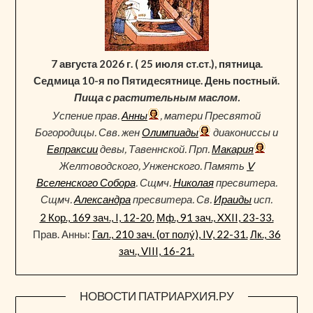
7 августа 2026 г. ( 25 июля ст.ст.), пятница.
Седмица 10-я по Пятидесятнице. День постный.
Пища с растительным маслом.
Успение прав.
Анны
, матери Пресвятой
Богородицы. Свв. жен
Олимпиады
диакониссы и
Евпраксии
девы, Тавеннской. Прп.
Макария
Желтоводского, Унженского. Память
V
Вселенского Собора
. Сщмч.
Николая
пресвитера.
Сщмч.
Александра
пресвитера. Св.
Ираиды
исп.
2 Кор., 169 зач., I, 12-20.
Мф., 91 зач., XXII, 23-33.
Прав. Анны:
Гал., 210 зач. (от полу́), IV, 22-31.
Лк., 36
зач., VIII, 16-21.
НОВОСТИ ПАТРИАРХИЯ.РУ