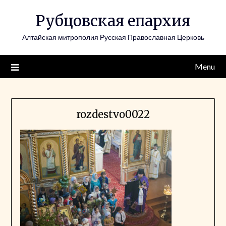
Skip
Рубцовская епархия
to
content
Алтайская митрополия Русская Православная Церковь
Menu
rozdestvo0022