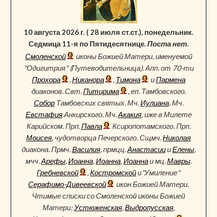
10 августа 2026 г. ( 28 июля ст.ст.), понедельник.
Седмица 11-я по Пятидесятнице.
Поста нет.
Смоленской
иконы Божией Матери, именуемой
"Одигитрия" (Путеводительница). Апп. от 70-ти
Прохора
,
Никанора
,
Тимона
и
Пармена
диаконов. Свт.
Питирима
, еп. Тамбовского.
Собор
Тамбовских святых. Мч.
Иулиана
. Мч.
Евстафия
Анкирского. Мч.
Акакия
, иже в Милете
Карийском. Прп.
Павла
Ксиропотамского. Прп.
Моисея
, чудотворца Печерского. Сщмч.
Николая
диакона. Прмч.
Василия
, прмцц.
Анастасии
и
Елены
,
мчч.
Арефы
,
Иоанна
,
Иоанна
,
Иоанна
и мц.
Мавры
.
Гребневской
,
Костромской
и"Умиление"
Серафимо-Дивеевской
икон Божией Матери.
Чтимые списки со Смоленской иконы Божией
Матери:
Устюженская
,
Выдропусская
,