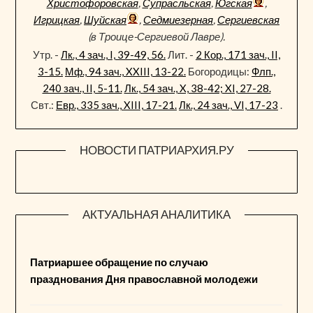
Христофоровская
,
Супрасльская
,
Югская
,
Игрицкая
,
Шуйская
,
Седмиезерная
,
Сергиевская
(в Троице-Сергиевой Лавре).
Утр. -
Лк., 4 зач., I, 39-49, 56.
Лит. -
2 Кор., 171 зач., II,
3-15.
Мф., 94 зач., XXIII, 13-22.
Богородицы:
Флп.,
240 зач., II, 5-11.
Лк., 54 зач., X, 38-42; XI, 27-28.
Свт.:
Евр., 335 зач., XIII, 17-21.
Лк., 24 зач., VI, 17-23
.
НОВОСТИ ПАТРИАРХИЯ.РУ
АКТУАЛЬНАЯ АНАЛИТИКА
Патриаршее обращение по случаю
празднования Дня православной молодежи