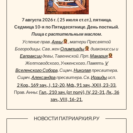
7 августа 2026 г. ( 25 июля ст.ст.), пятница.
Седмица 10-я по Пятидесятнице. День постный.
Пища с растительным маслом.
Успение прав.
Анны
, матери Пресвятой
Богородицы. Свв. жен
Олимпиады
диакониссы и
Евпраксии
девы, Тавеннской. Прп.
Макария
Желтоводского, Унженского. Память
V
Вселенского Собора
. Сщмч.
Николая
пресвитера.
Сщмч.
Александра
пресвитера. Св.
Ираиды
исп.
2 Кор., 169 зач., I, 12-20.
Мф., 91 зач., XXII, 23-33.
Прав. Анны:
Гал., 210 зач. (от полу́), IV, 22-31.
Лк., 36
зач., VIII, 16-21.
НОВОСТИ ПАТРИАРХИЯ.РУ