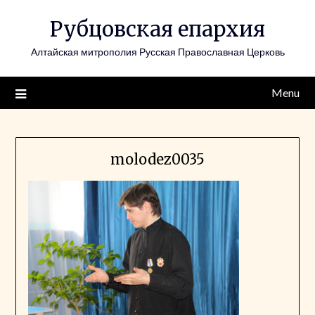
Skip
Рубцовская епархия
to
content
Алтайская митрополия Русская Православная Церковь
Menu
molodez0035