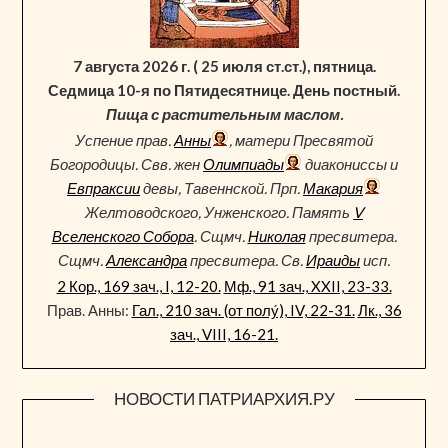
7 августа 2026 г. ( 25 июля ст.ст.), пятница.
Седмица 10-я по Пятидесятнице. День постный.
Пища с растительным маслом.
Успение прав.
Анны
, матери Пресвятой
Богородицы. Свв. жен
Олимпиады
диакониссы и
Евпраксии
девы, Тавеннской. Прп.
Макария
Желтоводского, Унженского. Память
V
Вселенского Собора
. Сщмч.
Николая
пресвитера.
Сщмч.
Александра
пресвитера. Св.
Ираиды
исп.
2 Кор., 169 зач., I, 12-20.
Мф., 91 зач., XXII, 23-33.
Прав. Анны:
Гал., 210 зач. (от полу́), IV, 22-31.
Лк., 36
зач., VIII, 16-21.
НОВОСТИ ПАТРИАРХИЯ.РУ