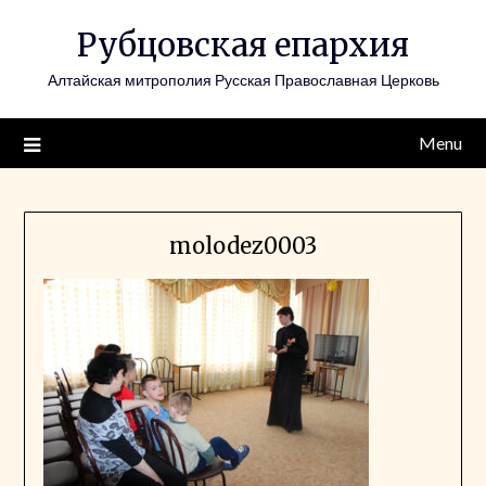
Skip
Рубцовская епархия
to
content
Алтайская митрополия Русская Православная Церковь
Menu
molodez0003