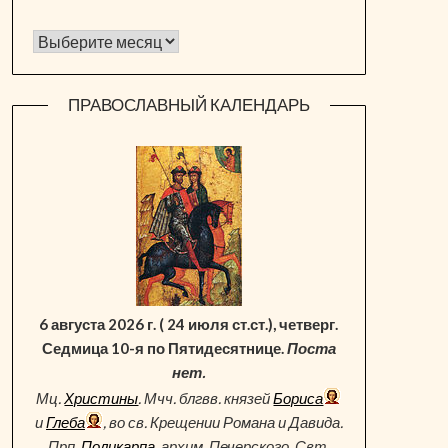
Архив новостей
ПРАВОСЛАВНЫЙ КАЛЕНДАРЬ
6 августа 2026 г. ( 24 июля ст.ст.), четверг.
Седмица 10-я по Пятидесятнице.
Поста
нет.
Мц.
Христины
. Мчч. блгвв. князей
Бориса
и
Глеба
, во св. Крещении Романа и Давида.
Прп.
Поликарпа
, архим. Печерского. Свт.