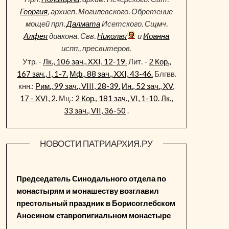
Георгия
, архиеп. Могилевского. Обретение
мощей прп.
Далмата
Исетского. Сщмч.
Алфея
диакона. Свв.
Николая
и
Иоанна
испп., пресвитеров.
Утр. -
Лк., 106 зач., XXI, 12-19.
Лит. -
2 Кор.,
167 зач., I, 1-7.
Мф., 88 зач., XXI, 43-46.
Блгвв.
кнн.:
Рим., 99 зач., VIII, 28-39.
Ин., 52 зач., XV,
17 - XVI, 2.
Мц.:
2 Кор., 181 зач., VI, 1-10.
Лк.,
33 зач., VII, 36-50
.
НОВОСТИ ПАТРИАРХИЯ.РУ
Председатель Синодального отдела по
монастырям и монашеству возглавил
престольный праздник в Борисоглебском
Аносином ставропигиальном монастыре