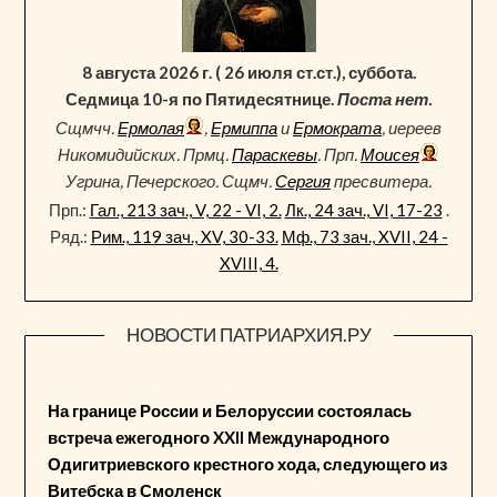
8 августа 2026 г. ( 26 июля ст.ст.), суббота.
Седмица 10-я по Пятидесятнице.
Поста нет.
Сщмчч.
Ермолая
,
Ермиппа
и
Ермократа
, иереев
Никомидийских. Прмц.
Параскевы
. Прп.
Моисея
Угрина, Печерского. Сщмч.
Сергия
пресвитера.
Прп.:
Гал., 213 зач., V, 22 - VI, 2.
Лк., 24 зач., VI, 17-23
.
Ряд.:
Рим., 119 зач., XV, 30-33.
Мф., 73 зач., XVII, 24 -
XVIII, 4.
НОВОСТИ ПАТРИАРХИЯ.РУ
На границе России и Белоруссии состоялась
встреча ежегодного XXII Международного
Одигитриевского крестного хода, следующего из
Витебска в Смоленск