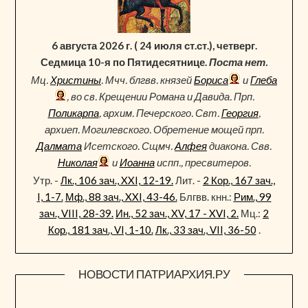
6 августа 2026 г. ( 24 июля ст.ст.), четверг.
Седмица 10-я по Пятидесятнице.
Поста нет.
Мц.
Христины
. Мчч. блгвв. князей
Бориса
и
Глеба
, во св. Крещении Романа и Давида. Прп.
Поликарпа
, архим. Печерского. Свт.
Георгия
,
архиеп. Могилевского. Обретение мощей прп.
Далмата
Исетского. Сщмч.
Алфея
диакона. Свв.
Николая
и
Иоанна
испп., пресвитеров.
Утр. -
Лк., 106 зач., XXI, 12-19.
Лит. -
2 Кор., 167 зач.,
I, 1-7.
Мф., 88 зач., XXI, 43-46.
Блгвв. кнн.:
Рим., 99
зач., VIII, 28-39.
Ин., 52 зач., XV, 17 - XVI, 2.
Мц.:
2
Кор., 181 зач., VI, 1-10.
Лк., 33 зач., VII, 36-50
.
НОВОСТИ ПАТРИАРХИЯ.РУ