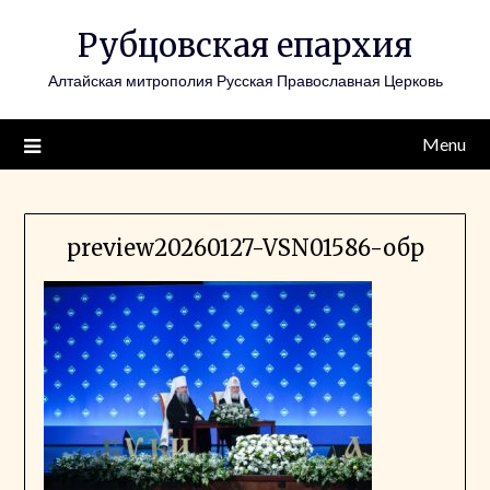
Skip
Рубцовская епархия
to
content
Алтайская митрополия Русская Православная Церковь
Menu
preview20260127-VSN01586-обр