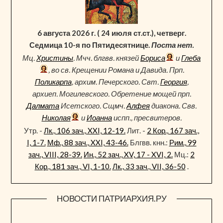
6 августа 2026 г. ( 24 июля ст.ст.), четверг.
Седмица 10-я по Пятидесятнице.
Поста нет.
Мц.
Христины
. Мчч. блгвв. князей
Бориса
и
Глеба
, во св. Крещении Романа и Давида. Прп.
Поликарпа
, архим. Печерского. Свт.
Георгия
,
архиеп. Могилевского. Обретение мощей прп.
Далмата
Исетского. Сщмч.
Алфея
диакона. Свв.
Николая
и
Иоанна
испп., пресвитеров.
Утр. -
Лк., 106 зач., XXI, 12-19.
Лит. -
2 Кор., 167 зач.,
I, 1-7.
Мф., 88 зач., XXI, 43-46.
Блгвв. кнн.:
Рим., 99
зач., VIII, 28-39.
Ин., 52 зач., XV, 17 - XVI, 2.
Мц.:
2
Кор., 181 зач., VI, 1-10.
Лк., 33 зач., VII, 36-50
.
НОВОСТИ ПАТРИАРХИЯ.РУ