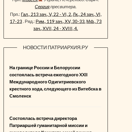
Сергия
пресвитера.
Прп.:
Гал., 213 зач., V, 22 - VI, 2.
Лк., 24 зач., VI,
17-23
. Ряд.:
Рим., 119 зач., XV, 30-33.
Мф., 73
зач., XVII, 24 - XVIII, 4.
НОВОСТИ ПАТРИАРХИЯ.РУ
На границе России и Белоруссии
состоялась встреча ежегодного XXII
Международного Одигитриевского
крестного хода, следующего из Витебска в
Смоленск
Состоялась встреча директора
Патриаршей гуманитарной миссии и