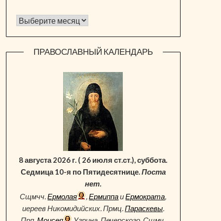
Архив новостей
ПРАВОСЛАВНЫЙ КАЛЕНДАРЬ
8 августа 2026 г. ( 26 июля ст.ст.), суббота.
Седмица 10-я по Пятидесятнице.
Поста
нет.
Сщмчч.
Ермолая
,
Ермиппа
и
Ермократа
,
иереев Никомидийских. Прмц.
Параскевы
.
Прп.
Моисея
Угрина, Печерского. Сщмч.