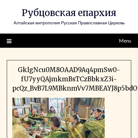
Skip
Рубцовская епархия
to
content
Алтайская митрополия Русская Православная Церковь
Menu
GklgNcu0M8OAAD9Aq4pmSw0-
fU7yyQAjmkmBsTCzBbkxZ3i-
pcQz_BvB7L9MBknmVv7MBEAYJ8p5bd