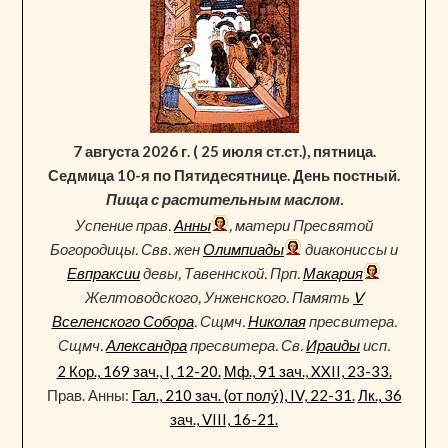
7 августа 2026 г. ( 25 июля ст.ст.), пятница.
Седмица 10-я по Пятидесятнице. День постный.
Пища с растительным маслом.
Успение прав.
Анны
, матери Пресвятой
Богородицы. Свв. жен
Олимпиады
диакониссы и
Евпраксии
девы, Тавеннской. Прп.
Макария
Желтоводского, Унженского. Память
V
Вселенского Собора
. Сщмч.
Николая
пресвитера.
Сщмч.
Александра
пресвитера. Св.
Ираиды
исп.
2 Кор., 169 зач., I, 12-20.
Мф., 91 зач., XXII, 23-33.
Прав. Анны:
Гал., 210 зач. (от полу́), IV, 22-31.
Лк., 36
зач., VIII, 16-21.