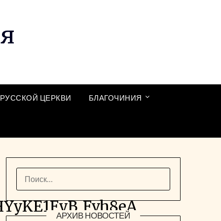
ия
РУССКОЙ ЦЕРКВИ
БЛАГОЧИНИЯ
НАЙТИ:
YyKE1FyB_Fvh8eA
АРХИВ НОВОСТЕЙ