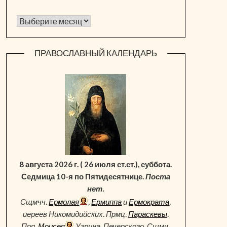
Архив новостей
ПРАВОСЛАВНЫЙ КАЛЕНДАРЬ
8 августа 2026 г. ( 26 июля ст.ст.), суббота.
Седмица 10-я по Пятидесятнице.
Поста
нет.
Сщмчч.
Ермолая
,
Ермиппа
и
Ермократа
,
иереев Никомидийских. Прмц.
Параскевы
.
Прп.
Моисея
Угрина, Печерского. Сщмч.