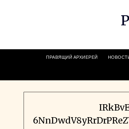
Skip
to
Р
content
ПРАВЯЩИЙ АРХИЕРЕЙ
НОВОСТ
IRkBv
6NnDwdV8yRrDrPReZ