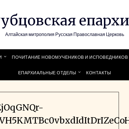
убцовская епарх
Алтайская митрополия Русская Православная Церковь
И
ПОЧИТАНИЕ НОВОМУЧЕНИКОВ И ИСПОВЕДНИКОВ 
ЕПАРХИАЛЬНЫЕ ОТДЕЛЫ
КОНТАКТЫ
EjOqGNQr-
VH5KMTBc0vbxdIdItDrIZeCoH