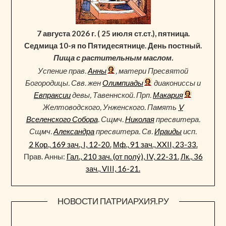
7 августа 2026 г. ( 25 июля ст.ст.), пятница.
Седмица 10-я по Пятидесятнице. День постный.
Пища с растительным маслом.
Успение прав.
Анны
, матери Пресвятой
Богородицы. Свв. жен
Олимпиады
диакониссы и
Евпраксии
девы, Тавеннской. Прп.
Макария
Желтоводского, Унженского. Память
V
Вселенского Собора
. Сщмч.
Николая
пресвитера.
Сщмч.
Александра
пресвитера. Св.
Ираиды
исп.
2 Кор., 169 зач., I, 12-20.
Мф., 91 зач., XXII, 23-33.
Прав. Анны:
Гал., 210 зач. (от полу́), IV, 22-31.
Лк., 36
зач., VIII, 16-21.
НОВОСТИ ПАТРИАРХИЯ.РУ