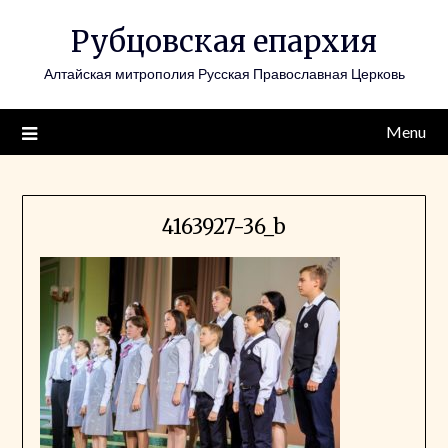
Skip
Рубцовская епархия
to
content
Алтайская митрополия Русская Православная Церковь
Menu
4163927-36_b