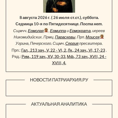
8 августа 2026 г. ( 26 июля ст.ст.), суббота.
Седмица 10-я по Пятидесятнице.
Поста нет.
Сщмчч.
Ермолая
,
Ермиппа
и
Ермократа
, иереев
Никомидийских. Прмц.
Параскевы
. Прп.
Моисея
Угрина, Печерского. Сщмч.
Сергия
пресвитера.
Прп.:
Гал., 213 зач., V, 22 - VI, 2.
Лк., 24 зач., VI, 17-23
.
Ряд.:
Рим., 119 зач., XV, 30-33.
Мф., 73 зач., XVII, 24 -
XVIII, 4.
НОВОСТИ ПАТРИАРХИЯ.РУ
АКТУАЛЬНАЯ АНАЛИТИКА