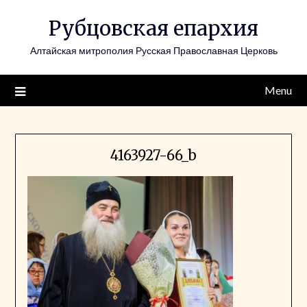
Skip
Рубцовская епархия
to
content
Алтайская митрополия Русская Православная Церковь
Menu
4163927-66_b