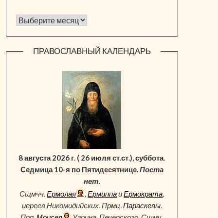
Архив новостей
ПРАВОСЛАВНЫЙ КАЛЕНДАРЬ
8 августа 2026 г. ( 26 июля ст.ст.), суббота.
Седмица 10-я по Пятидесятнице.
Поста
нет.
Сщмчч.
Ермолая
,
Ермиппа
и
Ермократа
,
иереев Никомидийских. Прмц.
Параскевы
.
Прп.
Моисея
Угрина, Печерского. Сщмч.