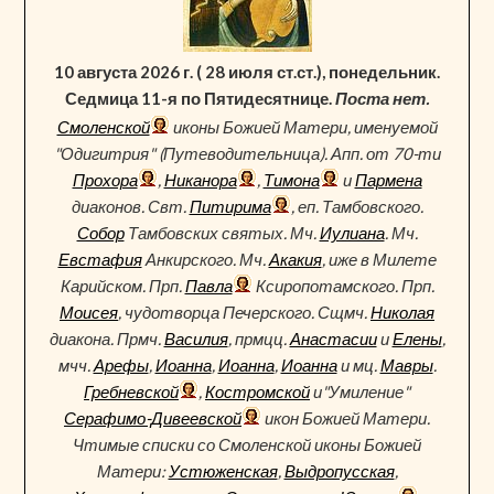
10 августа 2026 г. ( 28 июля ст.ст.), понедельник.
Седмица 11-я по Пятидесятнице.
Поста нет.
Смоленской
иконы Божией Матери, именуемой
"Одигитрия" (Путеводительница). Апп. от 70-ти
Прохора
,
Никанора
,
Тимона
и
Пармена
диаконов. Свт.
Питирима
, еп. Тамбовского.
Собор
Тамбовских святых. Мч.
Иулиана
. Мч.
Евстафия
Анкирского. Мч.
Акакия
, иже в Милете
Карийском. Прп.
Павла
Ксиропотамского. Прп.
Моисея
, чудотворца Печерского. Сщмч.
Николая
диакона. Прмч.
Василия
, прмцц.
Анастасии
и
Елены
,
мчч.
Арефы
,
Иоанна
,
Иоанна
,
Иоанна
и мц.
Мавры
.
Гребневской
,
Костромской
и"Умиление"
Серафимо-Дивеевской
икон Божией Матери.
Чтимые списки со Смоленской иконы Божией
Матери:
Устюженская
,
Выдропусская
,