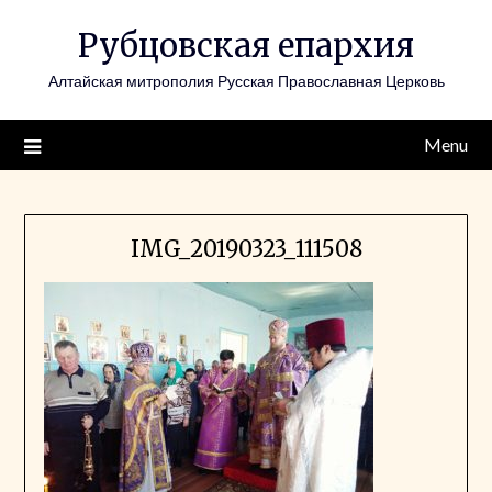
Skip
Рубцовская епархия
to
content
Алтайская митрополия Русская Православная Церковь
Menu
IMG_20190323_111508