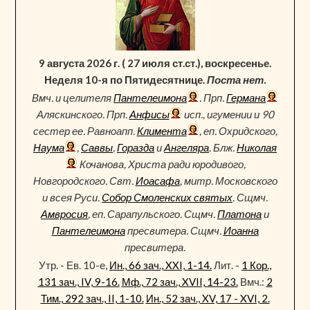
9 августа 2026 г. ( 27 июля ст.ст.), воскресенье.
Неделя 10-я по Пятидесятнице.
Поста нет.
Вмч. и целителя
Пантелеимона
. Прп.
Германа
Аляскинского. Прп.
Анфисы
исп., игумении и 90
сестер ее. Равноапп.
Климента
, еп. Охридского,
Наума
,
Саввы
,
Горазда
и
Ангеляра
. Блж.
Николая
Кочанова, Христа ради юродивого,
Новгородского. Свт.
Иоасафа
, митр. Московского
и всея Руси.
Собор Смоленских святых
. Сщмч.
Амвросия
, еп. Сарапульского. Сщмч.
Платона
и
Пантелеимона
пресвитера. Сщмч.
Иоанна
пресвитера.
Утр. - Ев. 10-е,
Ин., 66 зач., XXI, 1-14.
Лит. -
1 Кор.,
131 зач., IV, 9-16.
Мф., 72 зач., XVII, 14-23.
Вмч.:
2
Тим., 292 зач., II, 1-10.
Ин., 52 зач., XV, 17 - XVI, 2.