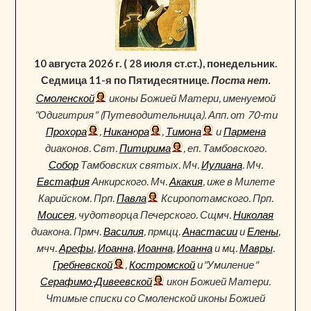
10 августа 2026 г. ( 28 июля ст.ст.), понедельник.
Седмица 11-я по Пятидесятнице.
Поста нет.
Смоленской
иконы Божией Матери, именуемой
"Одигитрия" (Путеводительница). Апп. от 70-ти
Прохора
,
Никанора
,
Тимона
и
Пармена
диаконов. Свт.
Питирима
, еп. Тамбовского.
Собор
Тамбовских святых. Мч.
Иулиана
. Мч.
Евстафия
Анкирского. Мч.
Акакия
, иже в Милете
Карийском. Прп.
Павла
Ксиропотамского. Прп.
Моисея
, чудотворца Печерского. Сщмч.
Николая
диакона. Прмч.
Василия
, прмцц.
Анастасии
и
Елены
,
мчч.
Арефы
,
Иоанна
,
Иоанна
,
Иоанна
и мц.
Мавры
.
Гребневской
,
Костромской
и"Умиление"
Серафимо-Дивеевской
икон Божией Матери.
Чтимые списки со Смоленской иконы Божией