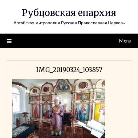
Skip
Рубцовская епархия
to
content
Алтайская митрополия Русская Православная Церковь
Menu
IMG_20190324_103857