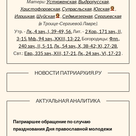
Матери:
Устюженская
,
Выдропусская
,
Христофоровская
,
Супрасльская
,
Югская
,
Игрицкая
,
Шуйская
,
Седмиезерная
,
Сергиевская
(в Троице-Сергиевой Лавре).
Утр. -
Лк., 4 зач., I, 39-49, 56.
Лит. -
2 Кор., 171 зач., II,
3-15.
Мф., 94 зач., XXIII, 13-22.
Богородицы:
Флп.,
240 зач., II, 5-11.
Лк., 54 зач., X, 38-42; XI, 27-28.
Свт.:
Евр., 335 зач., XIII, 17-21.
Лк., 24 зач., VI, 17-23
.
НОВОСТИ ПАТРИАРХИЯ.РУ
АКТУАЛЬНАЯ АНАЛИТИКА
Патриаршее обращение по случаю
празднования Дня православной молодежи