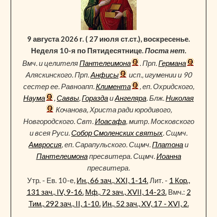
9 августа 2026 г. ( 27 июля ст.ст.), воскресенье.
Неделя 10-я по Пятидесятнице.
Поста нет.
Вмч. и целителя
Пантелеимона
. Прп.
Германа
Аляскинского. Прп.
Анфисы
исп., игумении и 90
сестер ее. Равноапп.
Климента
, еп. Охридского,
Наума
,
Саввы
,
Горазда
и
Ангеляра
. Блж.
Николая
Кочанова, Христа ради юродивого,
Новгородского. Свт.
Иоасафа
, митр. Московского
и всея Руси.
Собор Смоленских святых
. Сщмч.
Амвросия
, еп. Сарапульского. Сщмч.
Платона
и
Пантелеимона
пресвитера. Сщмч.
Иоанна
пресвитера.
Утр. - Ев. 10-е,
Ин., 66 зач., XXI, 1-14.
Лит. -
1 Кор.,
131 зач., IV, 9-16.
Мф., 72 зач., XVII, 14-23.
Вмч.:
2
Тим., 292 зач., II, 1-10.
Ин., 52 зач., XV, 17 - XVI, 2.