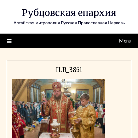
Skip
Рубцовская епархия
to
content
Алтайская митрополия Русская Православная Церковь
Menu
ILR_3851