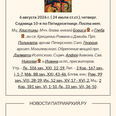
6 августа 2026 г. ( 24 июля ст.ст.), четверг.
Седмица 10-я по Пятидесятнице.
Поста нет.
Мц.
Христины
. Мчч. блгвв. князей
Бориса
и
Глеба
, во св. Крещении Романа и Давида. Прп.
Поликарпа
, архим. Печерского. Свт.
Георгия
,
архиеп. Могилевского. Обретение мощей прп.
Далмата
Исетского. Сщмч.
Алфея
диакона. Свв.
Николая
и
Иоанна
испп., пресвитеров.
Утр. -
Лк., 106 зач., XXI, 12-19.
Лит. -
2 Кор., 167 зач.,
I, 1-7.
Мф., 88 зач., XXI, 43-46.
Блгвв. кнн.:
Рим., 99
зач., VIII, 28-39.
Ин., 52 зач., XV, 17 - XVI, 2.
Мц.:
2
Кор., 181 зач., VI, 1-10.
Лк., 33 зач., VII, 36-50
.
НОВОСТИ ПАТРИАРХИЯ.РУ