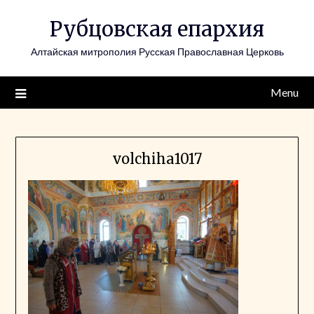
Skip
Рубцовская епархия
to
content
Алтайская митрополия Русская Православная Церковь
Menu
volchiha1017