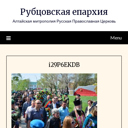
Skip
Рубцовская епархия
to
content
Алтайская митрополия Русская Православная Церковь
Menu
i29P6EKDB