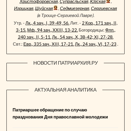
Христофоровская
,
Супрасльская
,
Югская
,
Игрицкая
,
Шуйская
,
Седмиезерная
,
Сергиевская
(в Троице-Сергиевой Лавре).
Утр. -
Лк., 4 зач., I, 39-49, 56.
Лит. -
2 Кор., 171 зач., II,
3-15.
Мф., 94 зач., XXIII, 13-22.
Богородицы:
Флп.,
240 зач., II, 5-11.
Лк., 54 зач., X, 38-42; XI, 27-28.
Свт.:
Евр., 335 зач., XIII, 17-21.
Лк., 24 зач., VI, 17-23
.
НОВОСТИ ПАТРИАРХИЯ.РУ
АКТУАЛЬНАЯ АНАЛИТИКА
Патриаршее обращение по случаю
празднования Дня православной молодежи