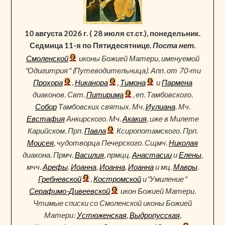
10 августа 2026 г. ( 28 июля ст.ст.), понедельник.
Седмица 11-я по Пятидесятнице.
Поста нет.
Смоленской
иконы Божией Матери, именуемой
"Одигитрия" (Путеводительница). Апп. от 70-ти
Прохора
,
Никанора
,
Тимона
и
Пармена
диаконов. Свт.
Питирима
, еп. Тамбовского.
Собор
Тамбовских святых. Мч.
Иулиана
. Мч.
Евстафия
Анкирского. Мч.
Акакия
, иже в Милете
Карийском. Прп.
Павла
Ксиропотамского. Прп.
Моисея
, чудотворца Печерского. Сщмч.
Николая
диакона. Прмч.
Василия
, прмцц.
Анастасии
и
Елены
,
мчч.
Арефы
,
Иоанна
,
Иоанна
,
Иоанна
и мц.
Мавры
.
Гребневской
,
Костромской
и"Умиление"
Серафимо-Дивеевской
икон Божией Матери.
Чтимые списки со Смоленской иконы Божией
Матери:
Устюженская
,
Выдропусская
,