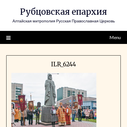
Skip
Рубцовская епархия
to
content
Алтайская митрополия Русская Православная Церковь
Menu
ILR_6244