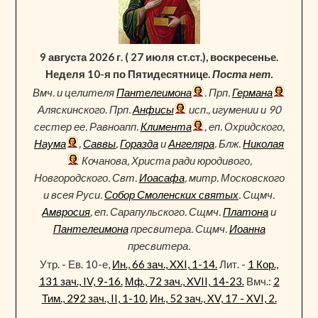
9 августа 2026 г. ( 27 июля ст.ст.), воскресенье.
Неделя 10-я по Пятидесятнице.
Поста нет.
Вмч. и целителя
Пантелеимона
. Прп.
Германа
Аляскинского. Прп.
Анфисы
исп., игумении и 90
сестер ее. Равноапп.
Климента
, еп. Охридского,
Наума
,
Саввы
,
Горазда
и
Ангеляра
. Блж.
Николая
Кочанова, Христа ради юродивого,
Новгородского. Свт.
Иоасафа
, митр. Московского
и всея Руси.
Собор Смоленских святых
. Сщмч.
Амвросия
, еп. Сарапульского. Сщмч.
Платона
и
Пантелеимона
пресвитера. Сщмч.
Иоанна
пресвитера.
Утр. - Ев. 10-е,
Ин., 66 зач., XXI, 1-14.
Лит. -
1 Кор.,
131 зач., IV, 9-16.
Мф., 72 зач., XVII, 14-23.
Вмч.:
2
Тим., 292 зач., II, 1-10.
Ин., 52 зач., XV, 17 - XVI, 2.