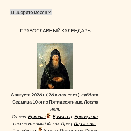
Архив новостей
ПРАВОСЛАВНЫЙ КАЛЕНДАРЬ
8 августа 2026 г. ( 26 июля ст.ст.), суббота.
Седмица 10-я по Пятидесятнице.
Поста
нет.
Сщмчч.
Ермолая
,
Ермиппа
и
Ермократа
,
иереев Никомидийских. Прмц.
Параскевы
.
Прп.
Моисея
Угрина, Печерского. Сщмч.