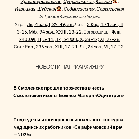
Христофоровская
,
Супрасльская
,
Югская
,
Игрицкая
,
Шуйская
,
Седмиезерная
,
Сергиевская
(в Троице-Сергиевой Лавре).
Утр. -
Лк., 4 зач., I, 39-49, 56.
Лит. -
2 Кор., 171 зач., II,
3-15.
Мф., 94 зач., XXIII, 13-22.
Богородицы:
Флп.,
240 зач., II, 5-11.
Лк., 54 зач., X, 38-42; XI, 27-28.
Свт.:
Евр., 335 зач., XIII, 17-21.
Лк., 24 зач., VI, 17-23
.
НОВОСТИ ПАТРИАРХИЯ.РУ
В Смоленске прошли торжества в честь
Смоленской иконы Божией Матери «Одигитрия»
Подведены итоги профессионального конкурса
медицинских работников «Серафимовский врач
— 2026»