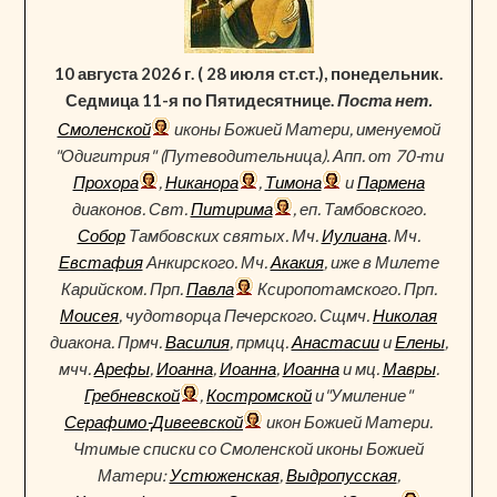
10 августа 2026 г. ( 28 июля ст.ст.), понедельник.
Седмица 11-я по Пятидесятнице.
Поста нет.
Смоленской
иконы Божией Матери, именуемой
"Одигитрия" (Путеводительница). Апп. от 70-ти
Прохора
,
Никанора
,
Тимона
и
Пармена
диаконов. Свт.
Питирима
, еп. Тамбовского.
Собор
Тамбовских святых. Мч.
Иулиана
. Мч.
Евстафия
Анкирского. Мч.
Акакия
, иже в Милете
Карийском. Прп.
Павла
Ксиропотамского. Прп.
Моисея
, чудотворца Печерского. Сщмч.
Николая
диакона. Прмч.
Василия
, прмцц.
Анастасии
и
Елены
,
мчч.
Арефы
,
Иоанна
,
Иоанна
,
Иоанна
и мц.
Мавры
.
Гребневской
,
Костромской
и"Умиление"
Серафимо-Дивеевской
икон Божией Матери.
Чтимые списки со Смоленской иконы Божией
Матери:
Устюженская
,
Выдропусская
,