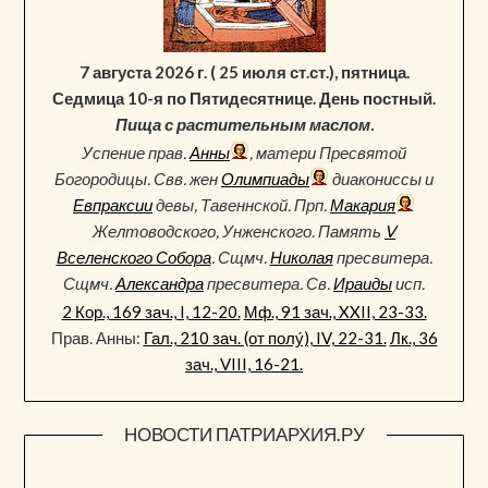
7 августа 2026 г. ( 25 июля ст.ст.), пятница.
Седмица 10-я по Пятидесятнице. День постный.
Пища с растительным маслом.
Успение прав.
Анны
, матери Пресвятой
Богородицы. Свв. жен
Олимпиады
диакониссы и
Евпраксии
девы, Тавеннской. Прп.
Макария
Желтоводского, Унженского. Память
V
Вселенского Собора
. Сщмч.
Николая
пресвитера.
Сщмч.
Александра
пресвитера. Св.
Ираиды
исп.
2 Кор., 169 зач., I, 12-20.
Мф., 91 зач., XXII, 23-33.
Прав. Анны:
Гал., 210 зач. (от полу́), IV, 22-31.
Лк., 36
зач., VIII, 16-21.
НОВОСТИ ПАТРИАРХИЯ.РУ