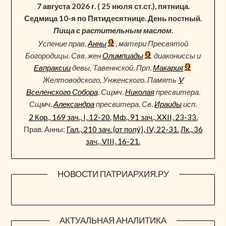
7 августа 2026 г. ( 25 июля ст.ст.), пятница.
Седмица 10-я по Пятидесятнице. День постный.
Пища с растительным маслом.
Успение прав.
Анны
, матери Пресвятой
Богородицы. Свв. жен
Олимпиады
диакониссы и
Евпраксии
девы, Тавеннской. Прп.
Макария
Желтоводского, Унженского. Память
V
Вселенского Собора
. Сщмч.
Николая
пресвитера.
Сщмч.
Александра
пресвитера. Св.
Ираиды
исп.
2 Кор., 169 зач., I, 12-20.
Мф., 91 зач., XXII, 23-33.
Прав. Анны:
Гал., 210 зач. (от полу́), IV, 22-31.
Лк., 36
зач., VIII, 16-21.
НОВОСТИ ПАТРИАРХИЯ.РУ
АКТУАЛЬНАЯ АНАЛИТИКА