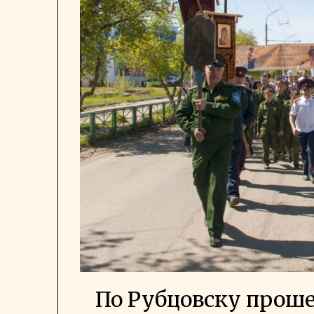
По Рубцовску проше