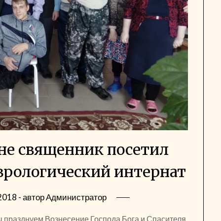
не священник посетил
врологический интернат
2018
- автор
Администратор
ы празднуем Вознесение Господа Бога и Спасителя