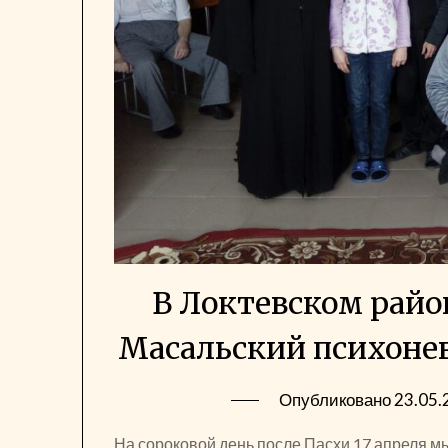
В Локтевском райо
Масальский психоне
Опубликовано
23.05.
На сороковой день после Пасхи 17 апреля м