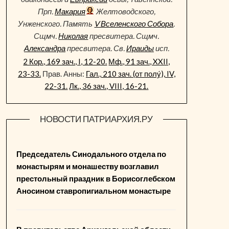
Прп.
Макария
Желтоводского,
Унженского. Память
V Вселенского Собора
.
Сщмч.
Николая
пресвитера. Сщмч.
Александра
пресвитера. Св.
Ираиды
исп.
2 Кор., 169 зач., I, 12-20.
Мф., 91 зач., XXII,
23-33.
Прав. Анны:
Гал., 210 зач. (от полу́), IV,
22-31.
Лк., 36 зач., VIII, 16-21.
НОВОСТИ ПАТРИАРХИЯ.РУ
Председатель Синодального отдела по
монастырям и монашеству возглавил
престольный праздник в Борисоглебском
Аносином ставропигиальном монастыре