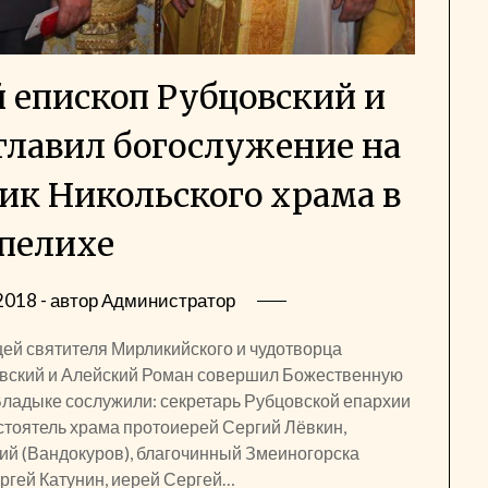
епископ Рубцовский и
главил богослужение на
ик Никольского храма в
пелихе
2018
- автор
Администратор
ей святителя Мирликийского и чудотворца
вский и Алейский Роман совершил Божественную
Владыке сослужили: секретарь Рубцовской епархии
тоятель храма протоиерей Сергий Лёвкин,
ий (Вандокуров), благочинный Змеиногорска
ргей Катунин, иерей Сергей…