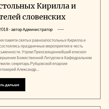
стольных Кирилла и
телей словенских
2018
- автор
Администратор
ния памяти святых равноапостольных Кирилла и
 состоялись праздничные мероприятия в честь
исьменности. Утром Преосвященнейший епископ
овершение Божественной Литургии в Кафедральном
ужили: секретарь Рубцовской епархии
отоиерей Александр…
ать дальше