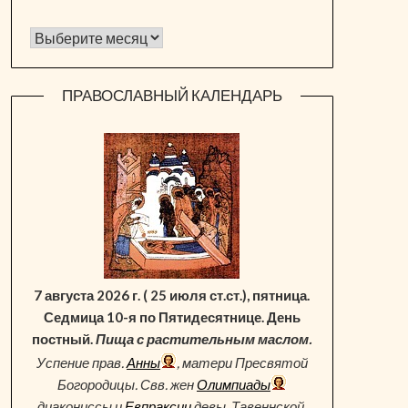
Архив новостей
ПРАВОСЛАВНЫЙ КАЛЕНДАРЬ
7 августа 2026 г. ( 25 июля ст.ст.), пятница.
Седмица 10-я по Пятидесятнице. День
постный.
Пища с растительным маслом.
Успение прав.
Анны
, матери Пресвятой
Богородицы. Свв. жен
Олимпиады
диакониссы и
Евпраксии
девы, Тавеннской.