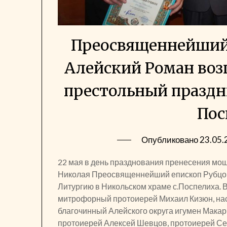
Преосвященнейший 
Алейский Роман воз
престольный праздн
Пос
Опубликовано
23.05.
22 мая в день празднования пренесения мощ
Николая Преосвященнейший епископ Рубцо
Литургию в Никольском храме с.Поспелиха. 
митрофорный протоиерей Михаил Кизюн, нас
благочинный Алейского округа игумен Макар
протоиерей Алексей Шевцов, протоиерей Се