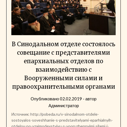
В Синодальном отделе состоялось
совещание с представителями
епархиальных отделов по
взаимодействию с
Вооруженными силами и
правоохранительными органами
Опубликовано
02.02.2019
- автор
Администратор
Источник: http://pobeda.ru/v-sinodalnom-otdele-
sostoyalos-soveshhanie-s-predstavitelyami-eparhialnyih-
otdelov-po-vzaimodeystviyu-s-vooruzhennyimi-silami-i-